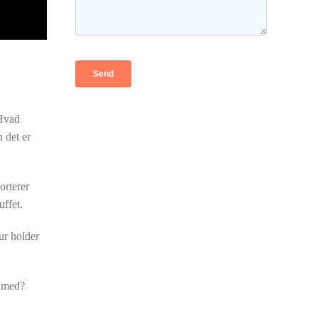
 Hvad
 det er
orterer
ruffet.
ur holder
t med?