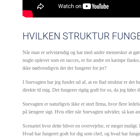
HVILKEN STRUKTUR FUNGE
Når man er selvstændig og har med andre mennesker at gøre,
nogle oplever som en succes, er for andre en kæmpe fiasko. 
ikke nødvendigvis det der fungerer for jer?
I Snevagten har jeg fundet ud af, at en flad struktur er det
direkte til mig. Det fungerer rigtig godt for os, da jeg føler
Snevagten er naturligvis ikke et stort firma, hvor flere led
på længere sigt. Hvis eller når Snevagten udvider, så kan an
Scenariet hvor dette bliver en overvejelse, er meget muligt. 
Hvad har fungeret godt for dig som chef, og hvad har fung