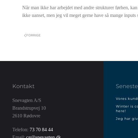
Når man ikke har arbejdet med andre strukturer førhen, kan 
ikke uanset, men jeg vil meget gerne have så mange inputs
FORRIGE
Kontakt
Seneste
Vores kunde
Snevagten A/S
Winter is c
Brandstrupvej 10
here!
2610 Rødovre
Jeg har giv
Telefon:
73 70 84 44
Email:
cg@snevagten.dk