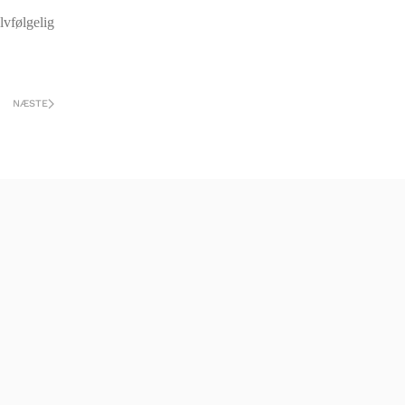
lvfølgelig
NÆSTE