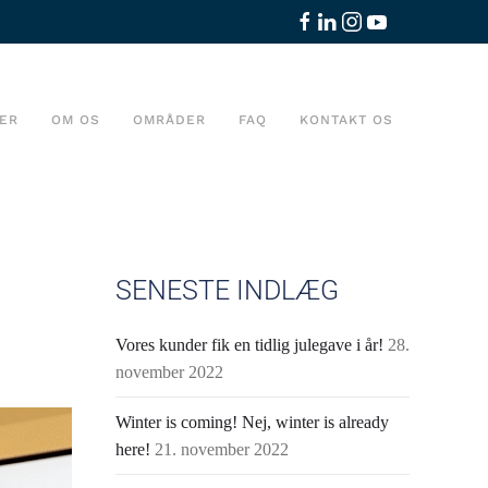
ER
OM OS
OMRÅDER
FAQ
KONTAKT OS
SENESTE INDLÆG
Vores kunder fik en tidlig julegave i år!
28.
november 2022
Winter is coming! Nej, winter is already
here!
21. november 2022