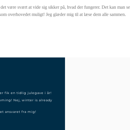
det være svært at vide sig sikker på, hvad der fungerer. Det kan man se
 som overhovedet muligt! Jeg glæder mig til at læse dem alle sammen.
r fik en tidlig julegave i år!
oming! Nej, winter is already
et ansvaret fra mig!