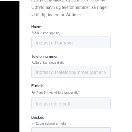
Udfyld navn og telefonnummer, så ringer
vi til dig inden for 24 timer