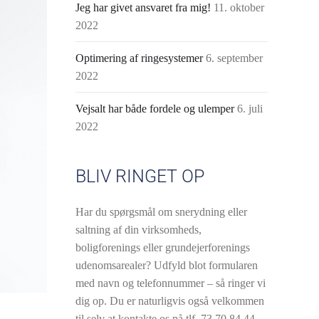
Jeg har givet ansvaret fra mig!
11. oktober
2022
Optimering af ringesystemer
6. september
2022
Vejsalt har både fordele og ulemper
6. juli
2022
BLIV RINGET OP
Har du spørgsmål om snerydning eller
saltning af din virksomheds,
boligforenings eller grundejerforenings
udenomsarealer? Udfyld blot formularen
med navn og telefonnummer – så ringer vi
dig op. Du er naturligvis også velkommen
til selv at kontakte os på tlf.
73 70 84 44