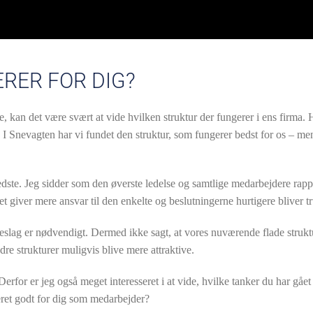
RER FOR DIG?
 kan det være svært at vide hvilken struktur der fungerer i ens firma.
I Snevagten har vi fundet den struktur, som fungerer bedst for os – men
 bedste. Jeg sidder som den øverste ledelse og samtlige medarbejdere rapp
 det giver mere ansvar til den enkelte og beslutningerne hurtigere bliver t
elseslag er nødvendigt. Dermed ikke sagt, at vores nuværende flade strukt
dre strukturer muligvis blive mere attraktive.
Derfor er jeg også meget interesseret i at vide, hvilke tanker du har gåe
eret godt for dig som medarbejder?