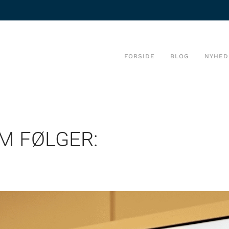
FORSIDE
BLOG
NYHED
M FØLGER: