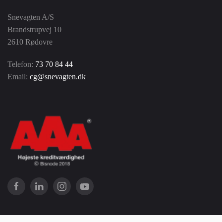
Snevagten A/S
Brandstrupvej 10
2610 Rødovre
Telefon:
73 70 84 44
Email:
cg@snevagten.dk