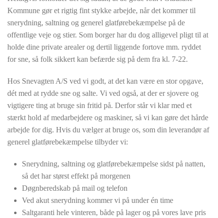
Kommune gør et rigtig fint stykke arbejde, når det kommer til
snerydning, saltning og generel glatførebekæmpelse på de
offentlige veje og stier. Som borger har du dog alligevel pligt til at
holde dine private arealer og dertil liggende fortove mm. ryddet
for sne, så folk sikkert kan befærde sig på dem fra kl. 7-22.
Hos Snevagten A/S ved vi godt, at det kan være en stor opgave,
dét med at rydde sne og salte. Vi ved også, at der er sjovere og
vigtigere ting at bruge sin fritid på. Derfor står vi klar med et
stærkt hold af medarbejdere og maskiner, så vi kan gøre det hårde
arbejde for dig. Hvis du vælger at bruge os, som din leverandør af
generel glatførebekæmpelse tilbyder vi:
Snerydning, saltning og glatførebekæmpelse sidst på natten,
så det har størst effekt på morgenen
Døgnberedskab på mail og telefon
Ved akut snerydning kommer vi på under én time
Saltgaranti hele vinteren, både på lager og på vores lave pris