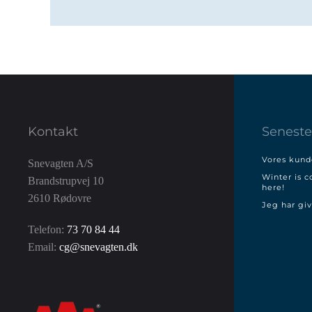
Kontakt
Seneste
Vores kunde
Snevagten A/S
Winter is c
Brandstrupvej 10
here!
2610 Rødovre
Jeg har giv
Telefon:
73 70 84 44
Email:
cg@snevagten.dk