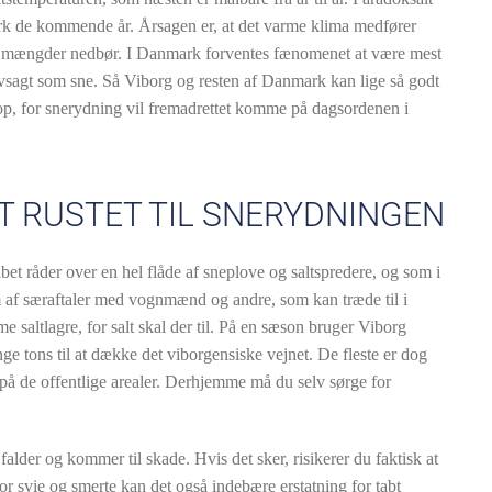
rk de kommende år. Årsagen er, at det varme klima medfører
mængder nedbør. I Danmark forventes fænomenet at være mest
elvsagt som sne. Så Viborg og resten af Danmark kan lige så godt
op, for snerydning vil fremadrettet komme på dagsordenen i
 RUSTET TIL SNERYDNINGEN
et råder over en hel flåde af sneplove og saltspredere, og som i
 af særaftaler med vognmænd og andre, som kan træde til i
 saltlagre, for salt skal der til. På en sæson bruger Viborg
ange tons til at dække det viborgensiske vejnet. De fleste er dog
på de offentlige arealer. Derhjemme må du selv sørge for
alder og kommer til skade. Hvis det sker, risikerer du faktisk at
 for svie og smerte kan det også indebære erstatning for tabt