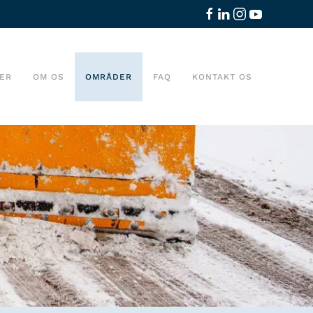
ER
OM OS
OMRÅDER
FAQ
KONTAKT OS