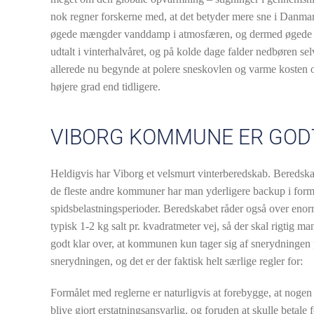
nok regner forskerne med, at det betyder mere sne i Danma
øgede mængder vanddamp i atmosfæren, og dermed øgede 
udtalt i vinterhalvåret, og på kolde dage falder nedbøren s
allerede nu begynde at polere sneskovlen og varme kosten 
højere grad end tidligere.
VIBORG KOMMUNE ER GODT
Heldigvis har Viborg et velsmurt vinterberedskab. Beredskab
de fleste andre kommuner har man yderligere backup i form
spidsbelastningsperioder. Beredskabet råder også over enorme
typisk 1-2 kg salt pr. kvadratmeter vej, så der skal rigtig m
godt klar over, at kommunen kun tager sig af snerydningen 
snerydningen, og det er der faktisk helt særlige regler for:
Formålet med reglerne er naturligvis at forebygge, at nogen f
blive gjort erstatningsansvarlig, og foruden at skulle betale