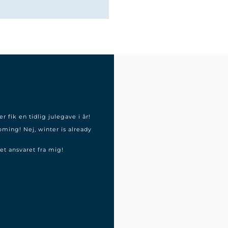
r fik en tidlig julegave i år!
oming! Nej, winter is already
et ansvaret fra mig!