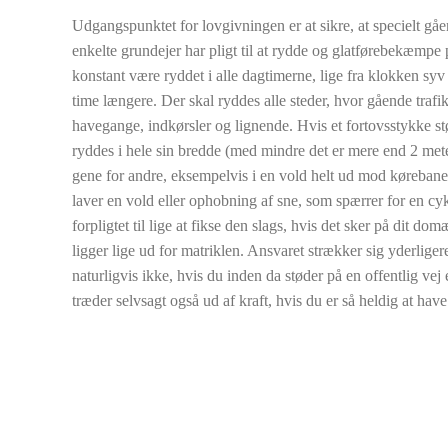
Udgangspunktet for lovgivningen er at sikre, at specielt gåe
enkelte grundejer har pligt til at rydde og glatførebekæmpe p
konstant være ryddet i alle dagtimerne, lige fra klokken s
time længere. Der skal ryddes alle steder, hvor gående trafi
havegange, indkørsler og lignende. Hvis et fortovsstykke stø
ryddes i hele sin bredde (med mindre det er mere end 2 mete
gene for andre, eksempelvis i en vold helt ud mod kørebane
laver en vold eller ophobning af sne, som spærrer for en cy
forpligtet til lige at fikse den slags, hvis det sker på dit d
ligger lige ud for matriklen. Ansvaret strækker sig yderliger
naturligvis ikke, hvis du inden da støder på en offentlig ve
træder selvsagt også ud af kraft, hvis du er så heldig at hav