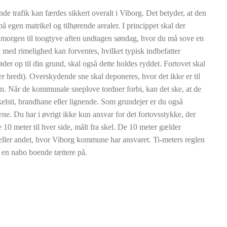
nde trafik kan færdes sikkert overalt i Viborg. Det betyder, at den
å egen matrikel og tilhørende arealer. I princippet skal der
yv morgen til toogtyve aften undtagen søndag, hvor du må sove en
k med rimelighed kan forventes, hvilket typisk indbefatter
der op til din grund, skal også dette holdes ryddet. Fortovet skal
r bredt). Overskydende sne skal deponeres, hvor det ikke er til
n. Når de kommunale sneplove tordner forbi, kan det ske, at de
kelsti, brandhane eller lignende. Som grundejer er du også
omæne. Du har i øvrigt ikke kun ansvar for det fortovsstykke, der
e 10 meter til hver side, målt fra skel. De 10 meter gælder
j eller andet, hvor Viborg kommune har ansvaret. Ti-meters reglen
e en nabo boende tættere på.