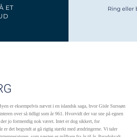
Å ET
Ring eller
UD
RG
Byen er eksempelvis nævnt i en islandsk saga, hvor Gisle Surssøn
interen over så tidligt som år 961. Hvorvidt der var sne på egnen
er jo formentlig nok været. Intet er dog sikkert, for
r er det begyndt at gå rigtig stærkt med ændringerne. Vi taler
temperaturen, som næsten er målbare fra år til år. Paradoksalt