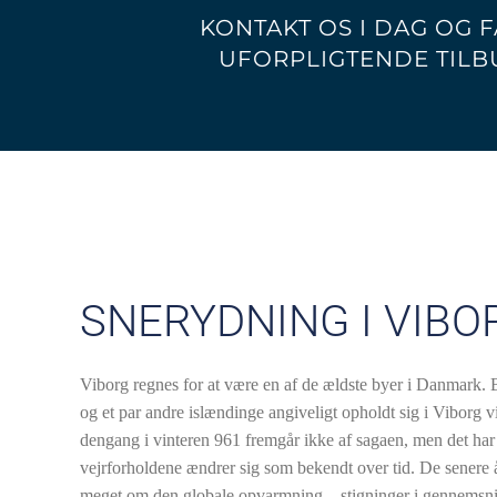
KONTAKT OS I DAG OG F
UFORPLIGTENDE TILB
SNERYDNING I VIBO
Viborg regnes for at være en af de ældste byer i Danmark. 
og et par andre islændinge angiveligt opholdt sig i Viborg v
dengang i vinteren 961 fremgår ikke af sagaen, men det har d
vejrforholdene ændrer sig som bekendt over tid. De senere å
meget om den globale opvarmning – stigninger i gennemsnits