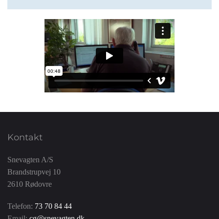
Kontakt
Snevagten A/S
Brandstrupvej 10
2610 Rødovre
Telefon:
73 70 84 44
Email:
cg@snevagten.dk