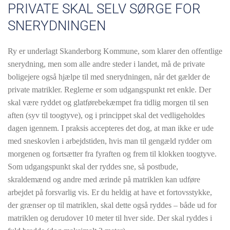
PRIVATE SKAL SELV SØRGE FOR
SNERYDNINGEN
Ry er underlagt Skanderborg Kommune, som klarer den offentlige
snerydning, men som alle andre steder i landet, må de private
boligejere også hjælpe til med snerydningen, når det gælder de
private matrikler. Reglerne er som udgangspunkt ret enkle. Der
skal være ryddet og glatførebekæmpet fra tidlig morgen til sen
aften (syv til toogtyve), og i princippet skal det vedligeholdes
dagen igennem. I praksis accepteres det dog, at man ikke er ude
med sneskovlen i arbejdstiden, hvis man til gengæld rydder om
morgenen og fortsætter fra fyraften og frem til klokken toogtyve.
Som udgangspunkt skal der ryddes sne, så postbude,
skraldemænd og andre med ærinde på matriklen kan udføre
arbejdet på forsvarlig vis. Er du heldig at have et fortovsstykke,
der grænser op til matriklen, skal dette også ryddes – både ud for
matriklen og derudover 10 meter til hver side. Der skal ryddes i