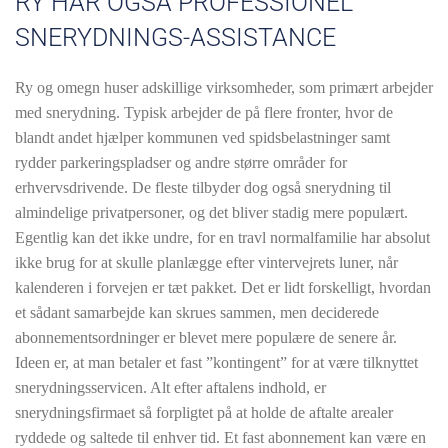
RY HAR OGSÅ PROFESSIONEL
SNERYDNINGS-ASSISTANCE
Ry og omegn huser adskillige virksomheder, som primært arbejder
med snerydning. Typisk arbejder de på flere fronter, hvor de
blandt andet hjælper kommunen ved spidsbelastninger samt
rydder parkeringspladser og andre større områder for
erhvervsdrivende. De fleste tilbyder dog også snerydning til
almindelige privatpersoner, og det bliver stadig mere populært.
Egentlig kan det ikke undre, for en travl normalfamilie har absolut
ikke brug for at skulle planlægge efter vintervejrets luner, når
kalenderen i forvejen er tæt pakket. Det er lidt forskelligt, hvordan
et sådant samarbejde kan skrues sammen, men deciderede
abonnementsordninger er blevet mere populære de senere år.
Ideen er, at man betaler et fast ”kontingent” for at være tilknyttet
snerydningsservicen. Alt efter aftalens indhold, er
snerydningsfirmaet så forpligtet på at holde de aftalte arealer
ryddede og saltede til enhver tid. Et fast abonnement kan være en