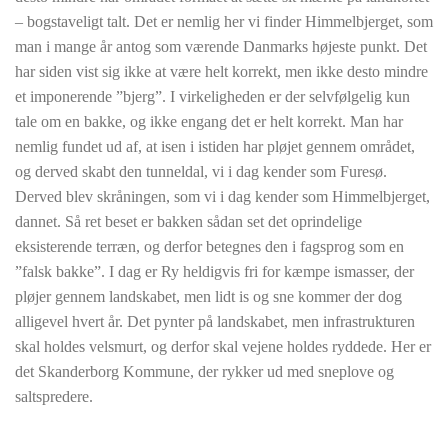
– bogstaveligt talt. Det er nemlig her vi finder Himmelbjerget, som
man i mange år antog som værende Danmarks højeste punkt. Det
har siden vist sig ikke at være helt korrekt, men ikke desto mindre
et imponerende ”bjerg”. I virkeligheden er der selvfølgelig kun
tale om en bakke, og ikke engang det er helt korrekt. Man har
nemlig fundet ud af, at isen i istiden har pløjet gennem området,
og derved skabt den tunneldal, vi i dag kender som Furesø.
Derved blev skråningen, som vi i dag kender som Himmelbjerget,
dannet. Så ret beset er bakken sådan set det oprindelige
eksisterende terræn, og derfor betegnes den i fagsprog som en
”falsk bakke”. I dag er Ry heldigvis fri for kæmpe ismasser, der
pløjer gennem landskabet, men lidt is og sne kommer der dog
alligevel hvert år. Det pynter på landskabet, men infrastrukturen
skal holdes velsmurt, og derfor skal vejene holdes ryddede. Her er
det Skanderborg Kommune, der rykker ud med sneplove og
saltspredere.