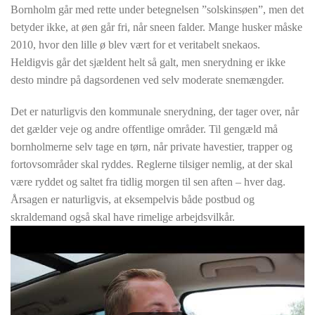
Bornholm går med rette under betegnelsen ”solskinsøen”, men det
betyder ikke, at øen går fri, når sneen falder. Mange husker måske
2010, hvor den lille ø blev vært for et veritabelt snekaos.
Heldigvis går det sjældent helt så galt, men snerydning er ikke
desto mindre på dagsordenen ved selv moderate snemængder.
Det er naturligvis den kommunale snerydning, der tager over, når
det gælder veje og andre offentlige områder. Til gengæld må
bornholmerne selv tage en tørn, når private havestier, trapper og
fortovsområder skal ryddes. Reglerne tilsiger nemlig, at der skal
være ryddet og saltet fra tidlig morgen til sen aften – hver dag.
Årsagen er naturligvis, at eksempelvis både postbud og
skraldemand også skal have rimelige arbejdsvilkår.