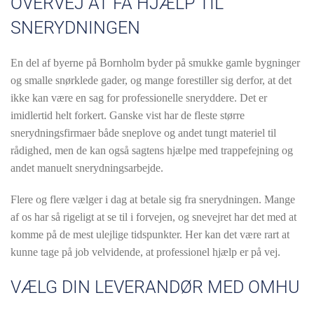
OVERVEJ AT FÅ HJÆLP TIL
SNERYDNINGEN
En del af byerne på Bornholm byder på smukke gamle bygninger
og smalle snørklede gader, og mange forestiller sig derfor, at det
ikke kan være en sag for professionelle sneryddere. Det er
imidlertid helt forkert. Ganske vist har de fleste større
snerydningsfirmaer både sneplove og andet tungt materiel til
rådighed, men de kan også sagtens hjælpe med trappefejning og
andet manuelt snerydningsarbejde.
Flere og flere vælger i dag at betale sig fra snerydningen. Mange
af os har så rigeligt at se til i forvejen, og snevejret har det med at
komme på de mest ulejlige tidspunkter. Her kan det være rart at
kunne tage på job velvidende, at professionel hjælp er på vej.
VÆLG DIN LEVERANDØR MED OMHU