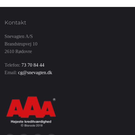
Kontakt
Snevagten A/S
Brandstrupvej 10
2610 Rødovre
Telefon:
73 70 84 44
Email:
cg@snevagten.dk