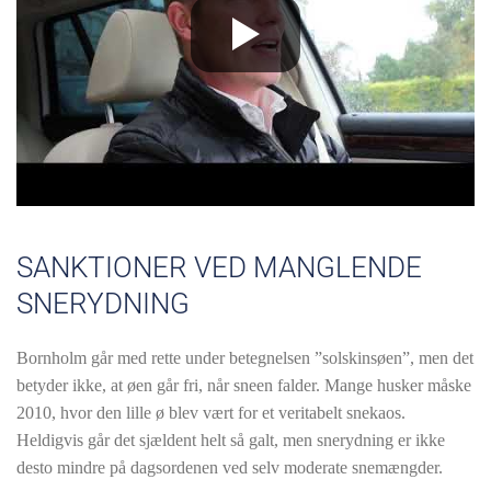
SANKTIONER VED MANGLENDE
SNERYDNING
Bornholm går med rette under betegnelsen ”solskinsøen”, men det
betyder ikke, at øen går fri, når sneen falder. Mange husker måske
2010, hvor den lille ø blev vært for et veritabelt snekaos.
Heldigvis går det sjældent helt så galt, men snerydning er ikke
desto mindre på dagsordenen ved selv moderate snemængder.