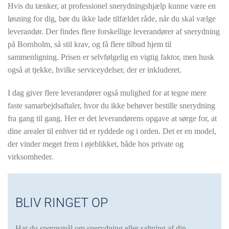
Hvis du tænker, at professionel snerydningshjælp kunne være en
løsning for dig, bør du ikke lade tilfældet råde, når du skal vælge
leverandør. Der findes flere forskellige leverandører af snerydning
på Bornholm, så stil krav, og få flere tilbud hjem til
sammenligning. Prisen er selvfølgelig en vigtig faktor, men husk
også at tjekke, hvilke serviceydelser, der er inkluderet.
I dag giver flere leverandører også mulighed for at tegne mere
faste samarbejdsaftaler, hvor du ikke behøver bestille snerydning
fra gang til gang. Her er det leverandørens opgave at sørge for, at
dine arealer til enhver tid er ryddede og i orden. Det er en model,
der vinder meget frem i øjeblikket, både hos private og
virksomheder.
BLIV RINGET OP
Har du spørgsmål om snerydning eller saltning af din