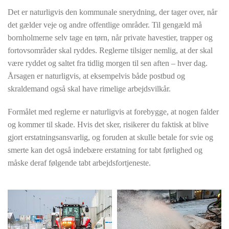
Det er naturligvis den kommunale snerydning, der tager over, når
det gælder veje og andre offentlige områder. Til gengæld må
bornholmerne selv tage en tørn, når private havestier, trapper og
fortovsområder skal ryddes. Reglerne tilsiger nemlig, at der skal
være ryddet og saltet fra tidlig morgen til sen aften – hver dag.
Årsagen er naturligvis, at eksempelvis både postbud og
skraldemand også skal have rimelige arbejdsvilkår.
Formålet med reglerne er naturligvis at forebygge, at nogen falder
og kommer til skade. Hvis det sker, risikerer du faktisk at blive
gjort erstatningsansvarlig, og foruden at skulle betale for svie og
smerte kan det også indebære erstatning for tabt førlighed og
måske deraf følgende tabt arbejdsfortjeneste.