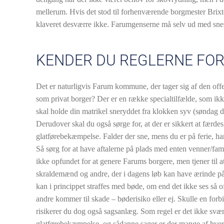
mellerum. Hvis det stod til forhenværende borgmester Brixtoft
klaveret desværre ikke. Farumgenserne må selv ud med snes
KENDER DU REGLERNE FOR
Det er naturligvis Farum kommune, der tager sig af den offe
som privat borger? Der er en række specialtilfælde, som ik
skal holde din matrikel sneryddet fra klokken syv (søndag do
Derudover skal du også sørge for, at der er sikkert at færdes
glatførebekæmpelse. Falder der sne, mens du er på ferie, har
Så sørg for at have aftalerne på plads med enten venner/fami
ikke opfundet for at genere Farums borgere, men tjener til 
skraldemænd og andre, der i dagens løb kan have ærinde p
kan i princippet straffes med bøde, om end det ikke ses så oft
andre kommer til skade – bøderisiko eller ej. Skulle en for
risikerer du dog også sagsanlæg. Som regel er det ikke svær
glatførebekæmpelse, og sådanne sager er der mange af hvert