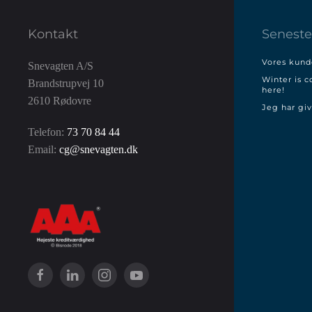
Kontakt
Seneste
Vores kunde
Snevagten A/S
Winter is c
Brandstrupvej 10
here!
2610 Rødovre
Jeg har giv
Telefon:
73 70 84 44
Email:
cg@snevagten.dk