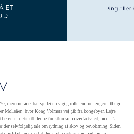
Å ET
Ring eller
UD
UM
370, men området har spillet en vigtig rolle endnu længere tilbage
over Mølleåen, hvor Kong Volmers vej gik fra kongebyen Lejre
t henviser netop til denne funktion som overfartssted, mens ”-
 der selvfølgelig tale om rydning af skov og bevoksning. Siden
et nordsjællandske skal der stadig ryddes sne med jævne