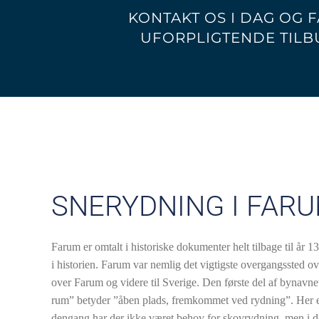
KONTAKT OS I DAG OG F
UFORPLIGTENDE TILB
SNERYDNING I FAR
Farum er omtalt i historiske dokumenter helt tilbage til år 1
i historien. Farum var nemlig det vigtigste overgangssted 
over Farum og videre til Sverige. Den første del af bynavne
rum” betyder ”åben plads, fremkommet ved rydning”. Her er
dengang har der ikke været behov for skovrydning, men i d