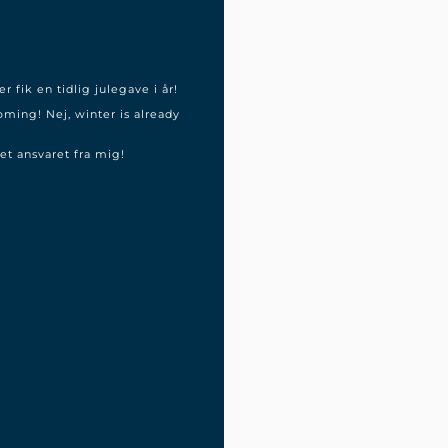
r fik en tidlig julegave i år!
oming! Nej, winter is already
et ansvaret fra mig!