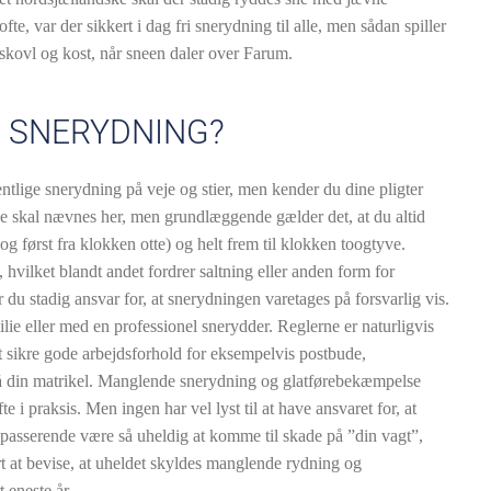
e, var der sikkert i dag fri snerydning til alle, men sådan spiller
kovl og kost, når sneen daler over Farum.
 SNERYDNING?
ntlige snerydning på veje og stier, men kender du dine pligter
ke skal nævnes her, men grundlæggende gælder det, at du altid
g først fra klokken otte) og helt frem til klokken toogtyve.
, hvilket blandt andet fordrer saltning eller anden form for
 du stadig ansvar for, at snerydningen varetages på forsvarlig vis.
lie eller med en professionel snerydder. Reglerne er naturligvis
at sikre gode arbejdsforhold for eksempelvis postbude,
å din matrikel. Manglende snerydning og glatførebekæmpelse
e i praksis. Men ingen har vel lyst til at have ansvaret for, at
bipasserende være så uheldig at komme til skade på ”din vagt”,
t at bevise, at uheldet skyldes manglende rydning og
 eneste år.