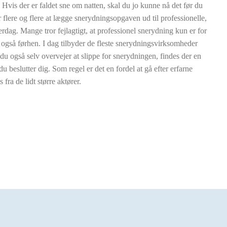
 Hvis der er faldet sne om natten, skal du jo kunne nå det før du
r flere og flere at lægge snerydningsopgaven ud til professionelle,
verdag. Mange tror fejlagtigt, at professionel snerydning kun er for
også førhen. I dag tilbyder de fleste snerydningsvirksomheder
 du også selv overvejer at slippe for snerydningen, findes der en
u beslutter dig. Som regel er det en fordel at gå efter erfarne
fra de lidt større aktører.