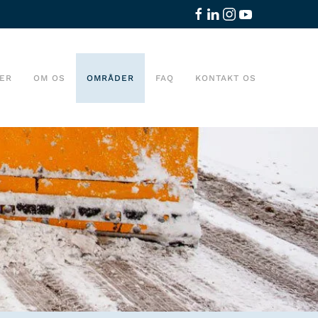
ER
OM OS
OMRÅDER
FAQ
KONTAKT OS