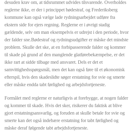
desuden krav om, at tidsrummet udvides tilsvarende. Overholdes
reglerne ikke, er der i princippet bødestraf, og Frederiksberg
kommune kan også vælge lade rydningsarbejdet udføre fra
ekstern side for ejers regning. Reglerne er i øvrigt stadig
gældende, selv om man eksempelvis er udrejst i den periode, hvor
der falder sne.Bødestraf og rydningsudgifter er måske det mindste
problem. Skulle det ske, at en forbipasserende falder og kommer
til skade på grund af den manglende glatførebekæmpelse, er det
ikke rart at sidde tilbage med ansvaret. Dels er det et
samvittighedsspørgsmål, men det kan også føre til et økonomisk
efterspil, hvis den skadeslidte søger erstatning for svie og smerte
eller måske endda tabt førlighed og arbejdsfortjeneste.
Formålet med reglerne er naturligvis at forebygge, at nogen falder
og kommer til skade. Hvis det sker, risikerer du faktisk at blive
gjort erstatningsansvarlig, og foruden at skulle betale for svie og
smerte kan det også indebære erstatning for tabt førlighed og
måske deraf følgende tabt arbejdsfortjeneste.