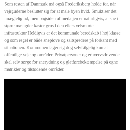
Som resten af Danmark må også Frederiksberg holde for, når
vejrguderne beslutter sig for at male byen hvid. Smukt ser det
unægtelig ud, men bagsiden af medaljen er naturligvis, at sne i
større mængder kaster grus i den ellers velsmurte
infrastruktur.Heldigvis er det kommunale beredskab i høj klasse,
og som regel er både sneplove og saltspredere på forkant med
situationen. Kommunen tager sig dog selvfølgelig kun at
offentlige veje og områder. Privatpersoner og erhvervsdrivende
skal selv sørge for snerydning og glatførebekæmpelse på egne
matrikler og tilstødende områder.