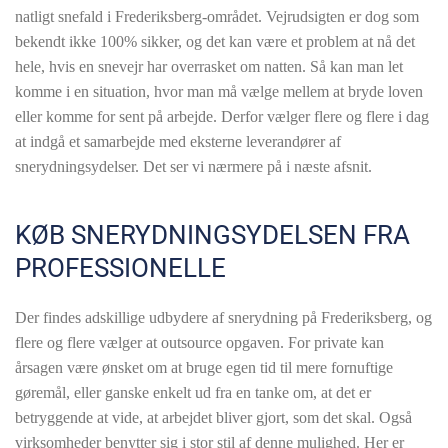
natligt snefald i Frederiksberg-området. Vejrudsigten er dog som
bekendt ikke 100% sikker, og det kan være et problem at nå det
hele, hvis en snevejr har overrasket om natten. Så kan man let
komme i en situation, hvor man må vælge mellem at bryde loven
eller komme for sent på arbejde. Derfor vælger flere og flere i dag
at indgå et samarbejde med eksterne leverandører af
snerydningsydelser. Det ser vi nærmere på i næste afsnit.
KØB SNERYDNINGSYDELSEN FRA
PROFESSIONELLE
Der findes adskillige udbydere af snerydning på Frederiksberg, og
flere og flere vælger at outsource opgaven. For private kan
årsagen være ønsket om at bruge egen tid til mere fornuftige
gøremål, eller ganske enkelt ud fra en tanke om, at det er
betryggende at vide, at arbejdet bliver gjort, som det skal. Også
virksomheder benytter sig i stor stil af denne mulighed. Her er