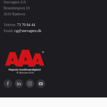
Snevagten A/S
Brandstrupvej 10
2610 Rødovre
Telefon:
73 70 84 44
Email:
cg@snevagten.dk