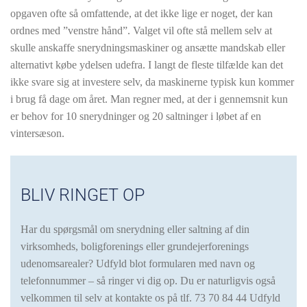
opgaven ofte så omfattende, at det ikke lige er noget, der kan
ordnes med ”venstre hånd”. Valget vil ofte stå mellem selv at
skulle anskaffe snerydningsmaskiner og ansætte mandskab eller
alternativt købe ydelsen udefra. I langt de fleste tilfælde kan det
ikke svare sig at investere selv, da maskinerne typisk kun kommer
i brug få dage om året. Man regner med, at der i gennemsnit kun
er behov for 10 snerydninger og 20 saltninger i løbet af en
vintersæson.
BLIV RINGET OP
Har du spørgsmål om snerydning eller saltning af din
virksomheds, boligforenings eller grundejerforenings
udenomsarealer? Udfyld blot formularen med navn og
telefonnummer – så ringer vi dig op. Du er naturligvis også
velkommen til selv at kontakte os på tlf.
73 70 84 44 Udfyld