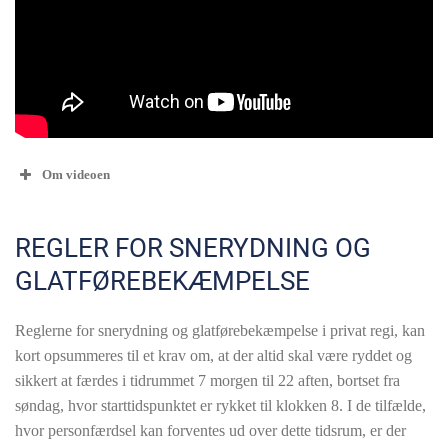
Om videoen
REGLER FOR SNERYDNING OG
GLATFØREBEKÆMPELSE
Reglerne for snerydning og glatførebekæmpelse i privat regi, kan
kort opsummeres til et krav om, at der altid skal være ryddet og
sikkert at færdes i tidrummet 7 morgen til 22 aften, bortset fra
søndag, hvor starttidspunktet er rykket til klokken 8. I de tilfælde,
hvor personfærdsel kan forventes ud over dette tidsrum, er der