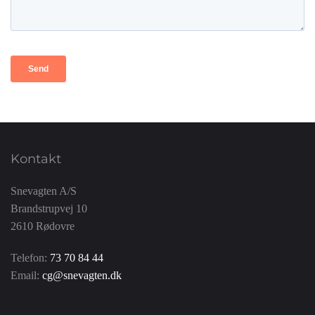
Kontakt
Snevagten A/S
Brandstrupvej 10
2610 Rødovre
Telefon:
73 70 84 44
Email:
cg@snevagten.dk