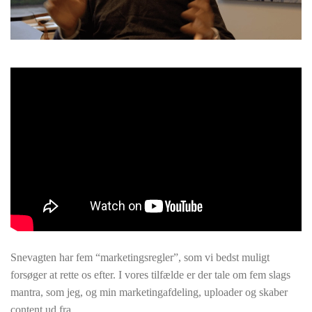
Snevagten har fem “marketingsregler”, som vi bedst muligt
forsøger at rette os efter. I vores tilfælde er der tale om fem slags
mantra, som jeg, og min marketingafdeling, uploader og skaber
content ud fra.