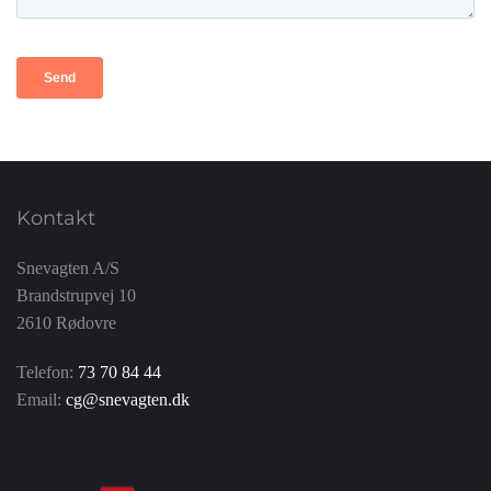
Kontakt
Snevagten A/S
Brandstrupvej 10
2610 Rødovre
Telefon:
73 70 84 44
Email:
cg@snevagten.dk