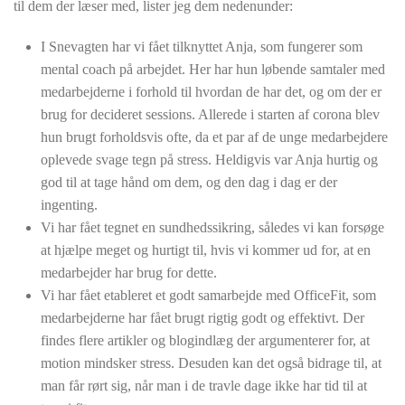
til dem der læser med, lister jeg dem nedenunder:
I Snevagten har vi fået tilknyttet Anja, som fungerer som
mental coach på arbejdet. Her har hun løbende samtaler med
medarbejderne i forhold til hvordan de har det, og om der er
brug for decideret sessions. Allerede i starten af corona blev
hun brugt forholdsvis ofte, da et par af de unge medarbejdere
oplevede svage tegn på stress. Heldigvis var Anja hurtig og
god til at tage hånd om dem, og den dag i dag er der
ingenting.
Vi har fået tegnet en sundhedssikring, således vi kan forsøge
at hjælpe meget og hurtigt til, hvis vi kommer ud for, at en
medarbejder har brug for dette.
Vi har fået etableret et godt samarbejde med OfficeFit, som
medarbejderne har fået brugt rigtig godt og effektivt. Der
findes flere artikler og blogindlæg der argumenterer for, at
motion mindsker stress. Desuden kan det også bidrage til, at
man får rørt sig, når man i de travle dage ikke har tid til at