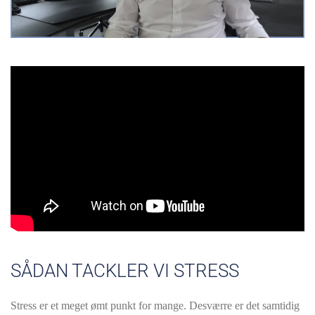
SÅDAN TACKLER VI STRESS
Stress er et meget ømt punkt for mange. Desværre er det samtidig