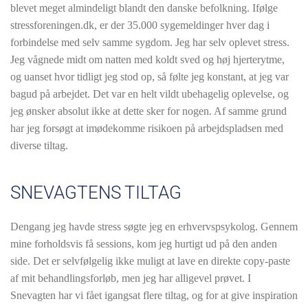
blevet meget almindeligt blandt den danske befolkning. Ifølge
stressforeningen.dk, er der 35.000 sygemeldinger hver dag i
forbindelse med selv samme sygdom. Jeg har selv oplevet stress.
Jeg vågnede midt om natten med koldt sved og høj hjerterytme,
og uanset hvor tidligt jeg stod op, så følte jeg konstant, at jeg var
bagud på arbejdet. Det var en helt vildt ubehagelig oplevelse, og
jeg ønsker absolut ikke at dette sker for nogen. Af samme grund
har jeg forsøgt at imødekomme risikoen på arbejdspladsen med
diverse tiltag.
SNEVAGTENS TILTAG
Dengang jeg havde stress søgte jeg en erhvervspsykolog. Gennem
mine forholdsvis få sessions, kom jeg hurtigt ud på den anden
side. Det er selvfølgelig ikke muligt at lave en direkte copy-paste
af mit behandlingsforløb, men jeg har alligevel prøvet. I
Snevagten har vi fået igangsat flere tiltag, og for at give inspiration