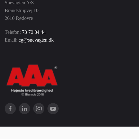
Snevagten A/S
Brandstrupvej 10
2610 Rødovre
Telefon:
73 70 84 44
Email:
cg@snevagten.dk