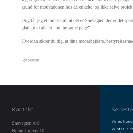
grund for motivationen hos de enkelte, og ikke selve proje
Dog får jeg et indtryk af, at det er Snevagten der er det sp
glad, at vi alle er “on the same page”.
Hvordan sikrer du dig, at dine medarbejdere, bestyrelsesm
FORRIGE
Kontakt
Seneste
Vores kunde
Snevagten A/S
Winter is c
Brandstrupvej 10