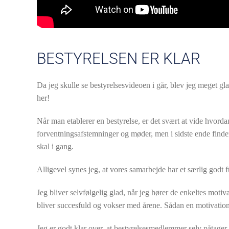
BESTYRELSEN ER KLAR
Da jeg skulle se bestyrelsesvideoen i går, blev jeg meget g
her!
Når man etablerer en bestyrelse, er det svært at vide hvor
forventningsafstemninger og møder, men i sidste ende finder
skal i gang.
Alligevel synes jeg, at vores samarbejde har et særlig godt 
Jeg bliver selvfølgelig glad, når jeg hører de enkeltes mot
bliver succesfuld og vokser med årene. Sådan en motivation
Jeg er godt klar over, at bestyrelsesmedlemmer selv påtager si