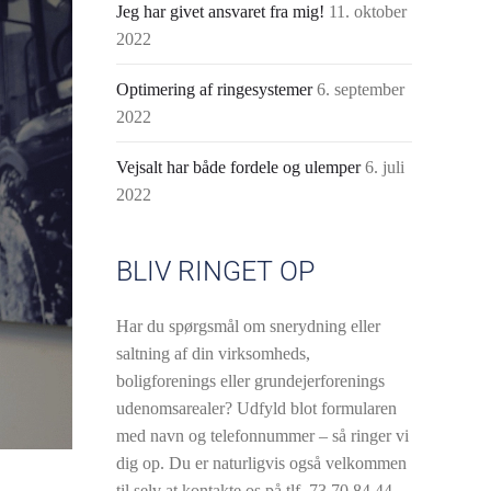
Jeg har givet ansvaret fra mig!
11. oktober
2022
Optimering af ringesystemer
6. september
2022
Vejsalt har både fordele og ulemper
6. juli
2022
BLIV RINGET OP
Har du spørgsmål om snerydning eller
saltning af din virksomheds,
boligforenings eller grundejerforenings
udenomsarealer? Udfyld blot formularen
med navn og telefonnummer – så ringer vi
dig op. Du er naturligvis også velkommen
til selv at kontakte os på tlf.
73 70 84 44