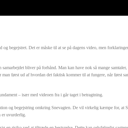
lad og begejstret. Det er måske til at se på dagens video, men forklarin
dan samarbejdet bliver på forhånd. Man kan have nok så mange samtaler,
 man først ud af hvordan det faktisk kommer til at fungere, når først s
fundament – især med videoen fra i går taget i betragtning.
ivation og begejstring omkring Snevagten. De vil virkelig kæmpe for, at
 er uvurderlig.
g en risiko ved at tiltræde en bestyrelse. Dette kan selvfølgelig sagtens 