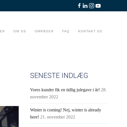
ER
OM OS
OMRÅDER
FAQ
KONTAKT OS
SENESTE INDLÆG
Vores kunder fik en tidlig julegave i år!
28.
november 2022
Winter is coming! Nej, winter is already
here!
21. november 2022