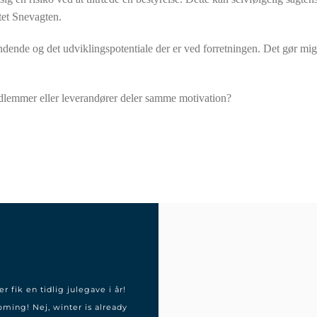
ktet Snevagten.
ændende og det udviklingspotentiale der er ved forretningen. Det gør mig 
edlemmer eller leverandører deler samme motivation?
r fik en tidlig julegave i år!
oming! Nej, winter is already