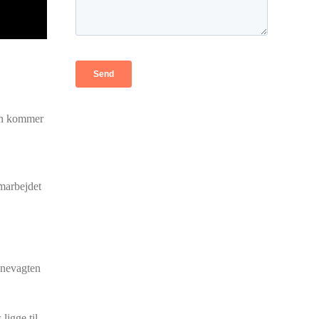
gen kommer
amarbejdet
 Snevagten
ligge til