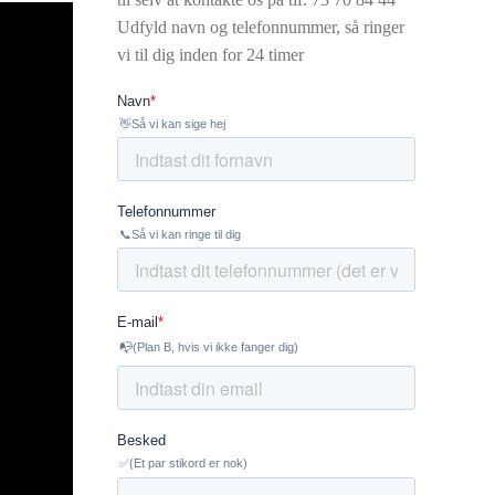
Udfyld navn og telefonnummer, så ringer
vi til dig inden for 24 timer