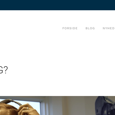
FORSIDE
BLOG
NYHED
G?