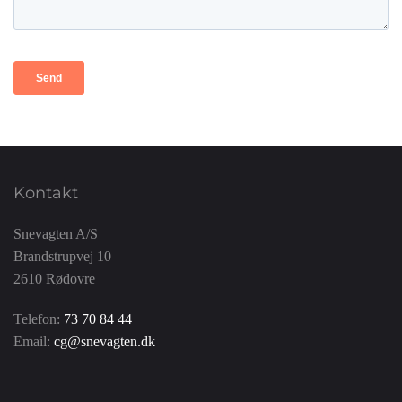
Kontakt
Snevagten A/S
Brandstrupvej 10
2610 Rødovre
Telefon:
73 70 84 44
Email:
cg@snevagten.dk