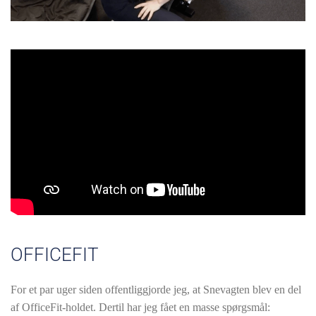
OFFICEFIT
For et par uger siden offentliggjorde jeg, at Snevagten blev en del
af OfficeFit-holdet. Dertil har jeg fået en masse spørgsmål: