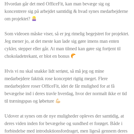
Hvordan går det med OfficeFit, kan man bevæge sig og
koncentrere sig på arbejdet samtidig & hvad synes medarbejderne
om projektet?
Som videoen måske viser, så er jeg rimelig begejstret for projektet.
Jeg mener jo, at det meste kan lade sig gøre imens man enten
cykler, stepper eller går. At man tilmed kan gøre sig fortjent til
chokoladetrekant, er blot en bonus
Hvis vi nu skal snakke lidt seriøst, så må jeg og mine
medarbejdere faktisk rose konceptet rigtig meget. Flere
medarbejdere roser OfficeFit, idet de får mulighed for at få
bevægelse ind i deres travle hverdag, hvor der normalt ikke er tid
til træningspas og løbeture
Udover at synes om de nye muligheder opleves der samtidig, at
deres viden inden for bevægelse og sundhed er forøget. Både i
forbindelse med introduktionsfordraget, men ligeså gennem deres