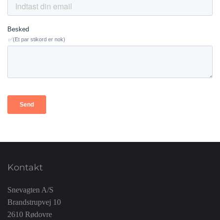
Kontakt
Snevagten A/S
Brandstrupvej 10
2610 Rødovre