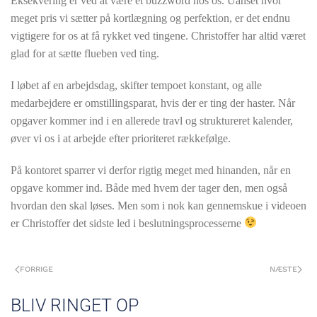
Eksekvering er ved at være et buzzword hos os. Uanset hvor
meget pris vi sætter på kortlægning og perfektion, er det endnu
vigtigere for os at få rykket ved tingene. Christoffer har altid været
glad for at sætte flueben ved ting.
I løbet af en arbejdsdag, skifter tempoet konstant, og alle
medarbejdere er omstillingsparat, hvis der er ting der haster. Når
opgaver kommer ind i en allerede travl og struktureret kalender,
øver vi os i at arbejde efter prioriteret rækkefølge.
På kontoret sparrer vi derfor rigtig meget med hinanden, når en
opgave kommer ind. Både med hvem der tager den, men også
hvordan den skal løses. Men som i nok kan gennemskue i videoen
er Christoffer det sidste led i beslutningsprocesserne
FORRIGE
NÆSTE
BLIV RINGET OP