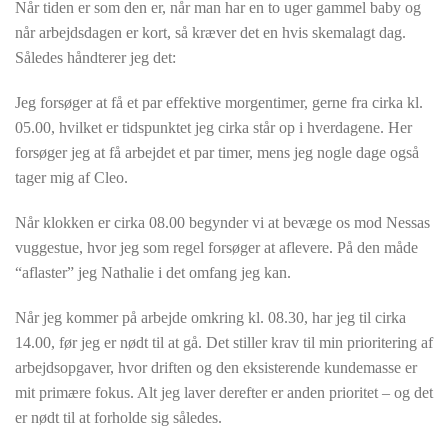
Når tiden er som den er, når man har en to uger gammel baby og
når arbejdsdagen er kort, så kræver det en hvis skemalagt dag.
Således håndterer jeg det:
Jeg forsøger at få et par effektive morgentimer, gerne fra cirka kl.
05.00, hvilket er tidspunktet jeg cirka står op i hverdagene. Her
forsøger jeg at få arbejdet et par timer, mens jeg nogle dage også
tager mig af Cleo.
Når klokken er cirka 08.00 begynder vi at bevæge os mod Nessas
vuggestue, hvor jeg som regel forsøger at aflevere. På den måde
“aflaster” jeg Nathalie i det omfang jeg kan.
Når jeg kommer på arbejde omkring kl. 08.30, har jeg til cirka
14.00, før jeg er nødt til at gå. Det stiller krav til min prioritering af
arbejdsopgaver, hvor driften og den eksisterende kundemasse er
mit primære fokus. Alt jeg laver derefter er anden prioritet – og det
er nødt til at forholde sig således.