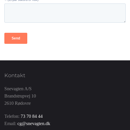
Kontakt
Snevagten A/S
Brandstrupvej 10
2610 Rødovre
Telefon:
73 70 84 44
Email:
cg@snevagten.dk