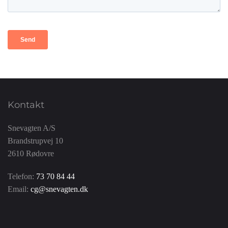
Kontakt
Snevagten A/S
Brandstrupvej 10
2610 Rødovre
Telefon:
73 70 84 44
Email:
cg@snevagten.dk