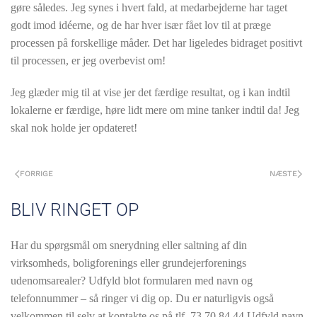
gøre således. Jeg synes i hvert fald, at medarbejderne har taget
godt imod idéerne, og de har hver især fået lov til at præge
processen på forskellige måder. Det har ligeledes bidraget positivt
til processen, er jeg overbevist om!
Jeg glæder mig til at vise jer det færdige resultat, og i kan indtil
lokalerne er færdige, høre lidt mere om mine tanker indtil da! Jeg
skal nok holde jer opdateret!
FORRIGE
NÆSTE
BLIV RINGET OP
Har du spørgsmål om snerydning eller saltning af din
virksomheds, boligforenings eller grundejerforenings
udenomsarealer? Udfyld blot formularen med navn og
telefonnummer – så ringer vi dig op. Du er naturligvis også
velkommen til selv at kontakte os på tlf.
73 70 84 44 Udfyld navn