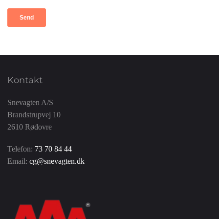
Kontakt
Snevagten A/S
Brandstrupvej 10
2610 Rødovre
Telefon:
73 70 84 44
Email:
cg@snevagten.dk