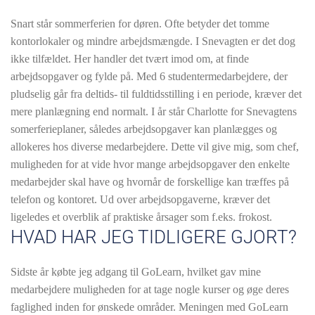
Snart står sommerferien for døren. Ofte betyder det tomme
kontorlokaler og mindre arbejdsmængde. I Snevagten er det dog
ikke tilfældet. Her handler det tvært imod om, at finde
arbejdsopgaver og fylde på. Med 6 studentermedarbejdere, der
pludselig går fra deltids- til fuldtidsstilling i en periode, kræver det
mere planlægning end normalt. I år står Charlotte for Snevagtens
somerferieplaner, således arbejdsopgaver kan planlægges og
allokeres hos diverse medarbejdere. Dette vil give mig, som chef,
muligheden for at vide hvor mange arbejdsopgaver den enkelte
medarbejder skal have og hvornår de forskellige kan træffes på
telefon og kontoret. Ud over arbejdsopgaverne, kræver det
ligeledes et overblik af praktiske årsager som f.eks. frokost.
HVAD HAR JEG TIDLIGERE GJORT?
Sidste år købte jeg adgang til GoLearn, hvilket gav mine
medarbejdere muligheden for at tage nogle kurser og øge deres
faglighed inden for ønskede områder. Meningen med GoLearn