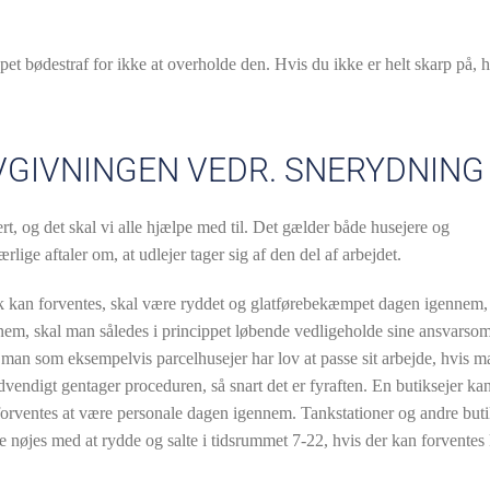
ppet bødestraf for ikke at overholde den. Hvis du ikke er helt skarp på, 
GIVNINGEN VEDR. SNERYDNING
rt, og det skal vi alle hjælpe med til. Det gælder både husejere og
lige aftaler om, at udlejer tager sig af den del af arbejdet.
fik kan forventes, skal være ryddet og glatførebekæmpet dagen igennem, 
nem, skal man således i princippet løbende vedligeholde sine ansvarsom
at man som eksempelvis parcelhusejer har lov at passe sit arbejde, hvis m
vendigt gentager proceduren, så snart det er fyraften. En butiksejer kan 
orventes at være personale dagen igennem. Tankstationer og andre but
e nøjes med at rydde og salte i tidsrummet 7-22, hvis der kan forventes