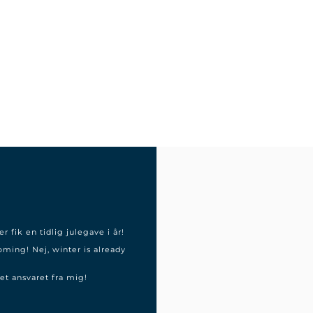
r fik en tidlig julegave i år!
oming! Nej, winter is already
et ansvaret fra mig!