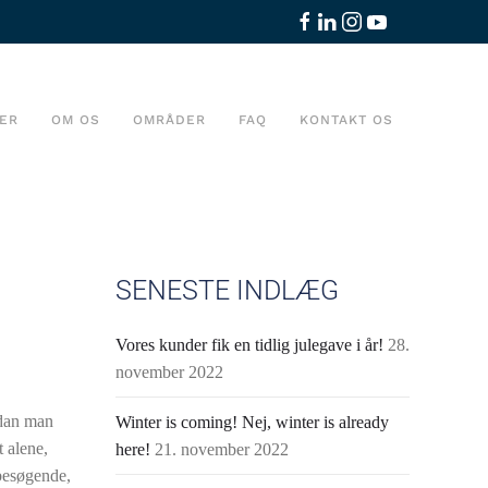
ER
OM OS
OMRÅDER
FAQ
KONTAKT OS
SENESTE INDLÆG
Vores kunder fik en tidlig julegave i år!
28.
november 2022
rdan man
Winter is coming! Nej, winter is already
 alene,
here!
21. november 2022
 besøgende,