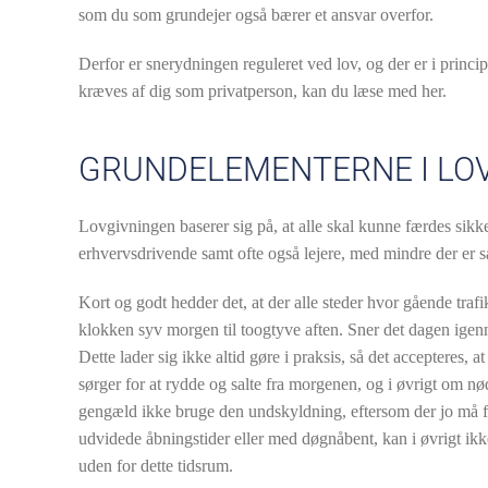
som du som grundejer også bærer et ansvar overfor.
Derfor er snerydningen reguleret ved lov, og der er i princi
kræves af dig som privatperson, kan du læse med her.
GRUNDELEMENTERNE I LOV
Lovgivningen baserer sig på, at alle skal kunne færdes sikke
erhvervsdrivende samt ofte også lejere, med mindre der er sær
Kort og godt hedder det, at der alle steder hvor gående tra
klokken syv morgen til toogtyve aften. Sner det dagen igen
Dette lader sig ikke altid gøre i praksis, så det accepteres, 
sørger for at rydde og salte fra morgenen, og i øvrigt om nød
gengæld ikke bruge den undskyldning, eftersom der jo må f
udvidede åbningstider eller med døgnåbent, kan i øvrigt ikk
uden for dette tidsrum.