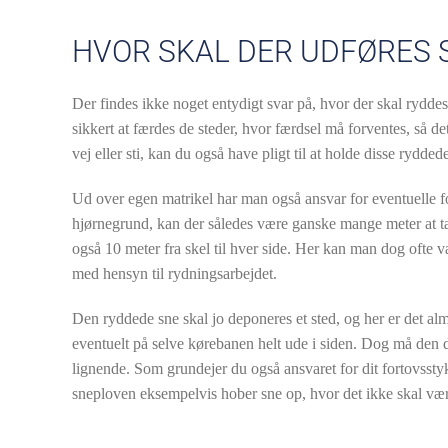
HVOR SKAL DER UDFØRES 
Der findes ikke noget entydigt svar på, hvor der skal rydde
sikkert at færdes de steder, hvor færdsel må forventes, så d
vej eller sti, kan du også have pligt til at holde disse rydded
Ud over egen matrikel har man også ansvar for eventuelle fo
hjørnegrund, kan der således være ganske mange meter at tag
også 10 meter fra skel til hver side. Her kan man dog ofte 
med hensyn til rydningsarbejdet.
Den ryddede sne skal jo deponeres et sted, og her er det al
eventuelt på selve kørebanen helt ude i siden. Dog må den d
lignende. Som grundejer du også ansvaret for dit fortovsstyk
sneploven eksempelvis hober sne op, hvor det ikke skal vær