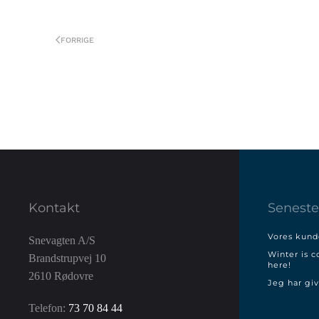
FORRIGE
Kontakt
Seneste
Vores kunde
Snevagten A/S
Winter is c
Brandstrupvej 10
here!
2610 Rødovre
Jeg har giv
Telefon:
73 70 84 44