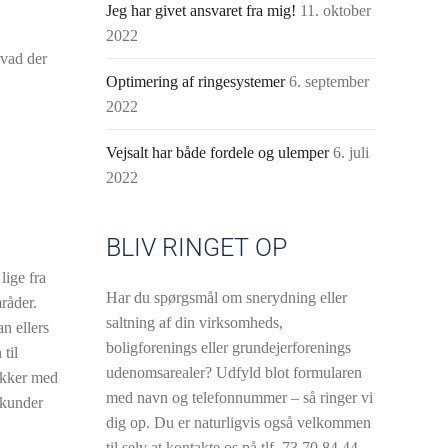
Jeg har givet ansvaret fra mig!
11. oktober
2022
hvad der
Optimering af ringesystemer
6. september
2022
Vejsalt har både fordele og ulemper
6. juli
2022
BLIV RINGET OP
lige fra
Har du spørgsmål om snerydning eller
råder.
saltning af din virksomheds,
an ellers
boligforenings eller grundejerforenings
til
udenomsarealer? Udfyld blot formularen
ikker med
med navn og telefonnummer – så ringer vi
 kunder
dig op. Du er naturligvis også velkommen
til selv at kontakte os på tlf.
73 70 84 44