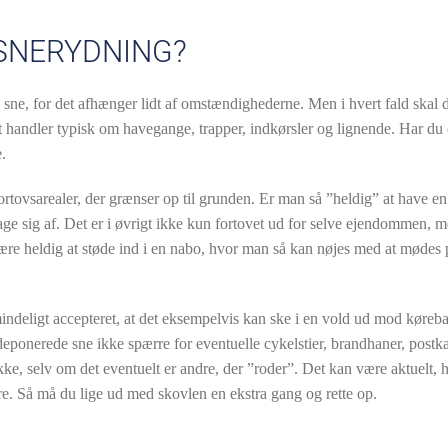
SNERYDNING?
s sne, for det afhænger lidt af omstændighederne. Men i hvert fald skal 
et handler typisk om havegange, trapper, indkørsler og lignende. Har du 
e.
rtovsarealer, der grænser op til grunden. Er man så ”heldig” at have en
e sig af. Det er i øvrigt ikke kun fortovet ud for selve ejendommen, m
være heldig at støde ind i en nabo, hvor man så kan nøjes med at mødes
mindeligt accepteret, at det eksempelvis kan ske i en vold ud mod køreba
eponerede sne ikke spærre for eventuelle cykelstier, brandhaner, postk
ke, selv om det eventuelt er andre, der ”roder”. Det kan være aktuelt, 
e. Så må du lige ud med skovlen en ekstra gang og rette op.