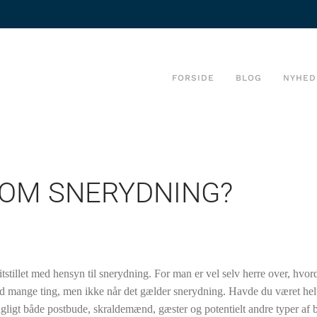
FORSIDE
BLOG
NYHED
 OM SNERYDNING?
itstillet med hensyn til snerydning. For man er vel selv herre over, hvo
d mange ting, men ikke når det gælder snerydning. Havde du været helt
gligt både postbude, skraldemænd, gæster og potentielt andre typer af