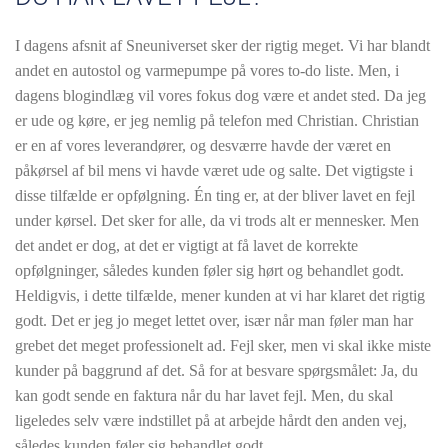
I dagens afsnit af Sneuniverset sker der rigtig meget. Vi har blandt
andet en autostol og varmepumpe på vores to-do liste. Men, i
dagens blogindlæg vil vores fokus dog være et andet sted. Da jeg
er ude og køre, er jeg nemlig på telefon med Christian. Christian
er en af vores leverandører, og desværre havde der været en
påkørsel af bil mens vi havde været ude og salte. Det vigtigste i
disse tilfælde er opfølgning. Én ting er, at der bliver lavet en fejl
under kørsel. Det sker for alle, da vi trods alt er mennesker. Men
det andet er dog, at det er vigtigt at få lavet de korrekte
opfølgninger, således kunden føler sig hørt og behandlet godt.
Heldigvis, i dette tilfælde, mener kunden at vi har klaret det rigtig
godt. Det er jeg jo meget lettet over, især når man føler man har
grebet det meget professionelt ad. Fejl sker, men vi skal ikke miste
kunder på baggrund af det. Så for at besvare spørgsmålet: Ja, du
kan godt sende en faktura når du har lavet fejl. Men, du skal
ligeledes selv være indstillet på at arbejde hårdt den anden vej,
således kunden føler sig behandlet godt.