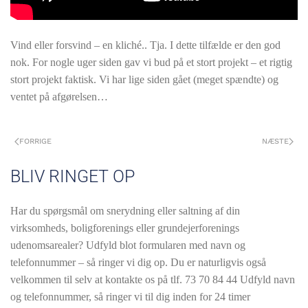
Vind eller forsvind – en kliché.. Tja. I dette tilfælde er den god
nok. For nogle uger siden gav vi bud på et stort projekt – et rigtig
stort projekt faktisk. Vi har lige siden gået (meget spændte) og
ventet på afgørelsen…
FORRIGE
NÆSTE
BLIV RINGET OP
Har du spørgsmål om snerydning eller saltning af din
virksomheds, boligforenings eller grundejerforenings
udenomsarealer? Udfyld blot formularen med navn og
telefonnummer – så ringer vi dig op. Du er naturligvis også
velkommen til selv at kontakte os på tlf.
73 70 84 44 Udfyld navn
og telefonnummer, så ringer vi til dig inden for 24 timer