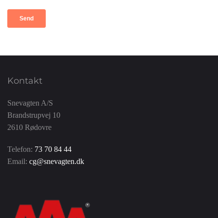
Kontakt
Snevagten A/S
Brandstrupvej 10
2610 Rødovre
Telefon:
73 70 84 44
Email:
cg@snevagten.dk