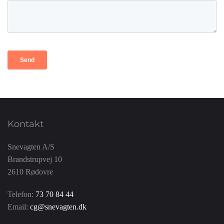
Kontakt
Snevagten A/S
Brandstrupvej 10
2610 Rødovre
Telefon:
73 70 84 44
Email:
cg@snevagten.dk