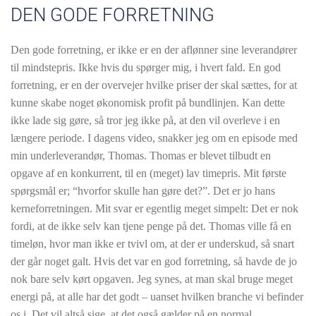
DEN GODE FORRETNING
Den gode forretning, er ikke er en der aflønner sine leverandører
til mindstepris. Ikke hvis du spørger mig, i hvert fald. En god
forretning, er en der overvejer hvilke priser der skal sættes, for at
kunne skabe noget økonomisk profit på bundlinjen. Kan dette
ikke lade sig gøre, så tror jeg ikke på, at den vil overleve i en
længere periode. I dagens video, snakker jeg om en episode med
min underleverandør, Thomas. Thomas er blevet tilbudt en
opgave af en konkurrent, til en (meget) lav timepris. Mit første
spørgsmål er; “hvorfor skulle han gøre det?”. Det er jo hans
kerneforretningen. Mit svar er egentlig meget simpelt: Det er nok
fordi, at de ikke selv kan tjene penge på det. Thomas ville få en
timeløn, hvor man ikke er tvivl om, at der er underskud, så snart
der går noget galt. Hvis det var en god forretning, så havde de jo
nok bare selv kørt opgaven. Jeg synes, at man skal bruge meget
energi på, at alle har det godt – uanset hvilken branche vi befinder
os i. Det vil altså sige, at det også gælder på en normal