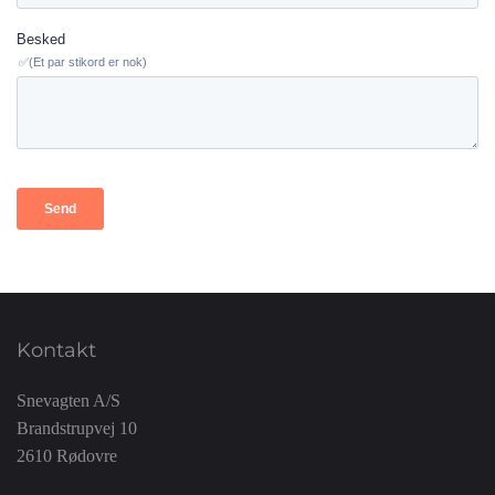
Kontakt
Snevagten A/S
Brandstrupvej 10
2610 Rødovre