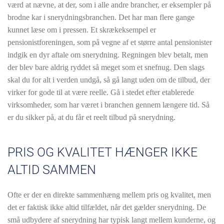
værd at nævne, at der, som i alle andre brancher, er eksempler på
brodne kar i snerydningsbranchen. Det har man flere gange
kunnet læse om i pressen. Et skrækeksempel er
pensionistforeningen, som på vegne af et større antal pensionister
indgik en dyr aftale om snerydning. Regningen blev betalt, men
der blev bare aldrig ryddet så meget som et snefnug. Den slags
skal du for alt i verden undgå, så gå langt uden om de tilbud, der
virker for gode til at være reelle. Gå i stedet efter etablerede
virksomheder, som har været i branchen gennem længere tid. Så
er du sikker på, at du får et reelt tilbud på snerydning.
PRIS OG KVALITET HÆNGER IKKE
ALTID SAMMEN
Ofte er der en direkte sammenhæng mellem pris og kvalitet, men
det er faktisk ikke altid tilfældet, når det gælder snerydning. De
små udbydere af snerydning har typisk langt mellem kunderne, og