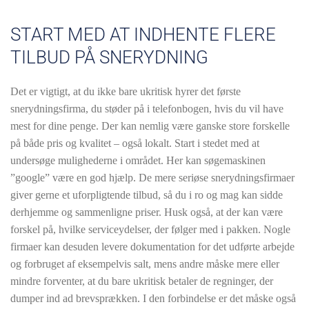
START MED AT INDHENTE FLERE
TILBUD PÅ SNERYDNING
Det er vigtigt, at du ikke bare ukritisk hyrer det første
snerydningsfirma, du støder på i telefonbogen, hvis du vil have
mest for dine penge. Der kan nemlig være ganske store forskelle
på både pris og kvalitet – også lokalt. Start i stedet med at
undersøge mulighederne i området. Her kan søgemaskinen
”google” være en god hjælp. De mere seriøse snerydningsfirmaer
giver gerne et uforpligtende tilbud, så du i ro og mag kan sidde
derhjemme og sammenligne priser. Husk også, at der kan være
forskel på, hvilke serviceydelser, der følger med i pakken. Nogle
firmaer kan desuden levere dokumentation for det udførte arbejde
og forbruget af eksempelvis salt, mens andre måske mere eller
mindre forventer, at du bare ukritisk betaler de regninger, der
dumper ind ad brevsprækken. I den forbindelse er det måske også