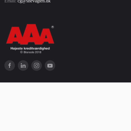
Email:
cg@snevagten.dk