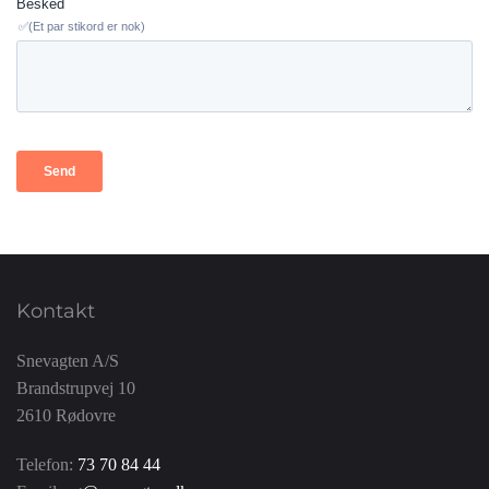
Kontakt
Snevagten A/S
Brandstrupvej 10
2610 Rødovre
Telefon:
73 70 84 44