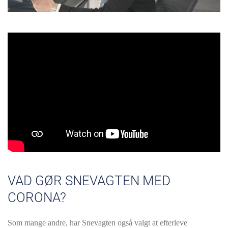
VAD GØR SNEVAGTEN MED
CORONA?
Som mange andre, har Snevagten også valgt at efterleve