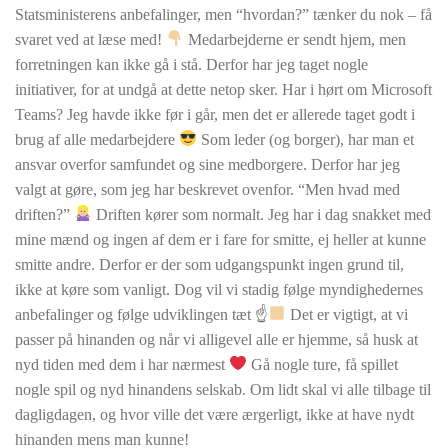
Statsministerens anbefalinger, men “hvordan?” tænker du nok – få
svaret ved at læse med!
Medarbejderne er sendt hjem, men
forretningen kan ikke gå i stå. Derfor har jeg taget nogle
initiativer, for at undgå at dette netop sker. Har i hørt om Microsoft
Teams? Jeg havde ikke før i går, men det er allerede taget godt i
brug af alle medarbejdere
Som leder (og borger), har man et
ansvar overfor samfundet og sine medborgere. Derfor har jeg
valgt at gøre, som jeg har beskrevet ovenfor. “Men hvad med
driften?”
Driften kører som normalt. Jeg har i dag snakket med
mine mænd og ingen af dem er i fare for smitte, ej heller at kunne
smitte andre. Derfor er der som udgangspunkt ingen grund til,
ikke at køre som vanligt. Dog vil vi stadig følge myndighedernes
anbefalinger og følge udviklingen tæt ☝
Det er vigtigt, at vi
passer på hinanden og når vi alligevel alle er hjemme, så husk at
nyd tiden med dem i har nærmest
Gå nogle ture, få spillet
nogle spil og nyd hinandens selskab. Om lidt skal vi alle tilbage til
dagligdagen, og hvor ville det være ærgerligt, ikke at have nydt
hinanden mens man kunne!