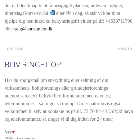
der er tiden knap til at få besigtiget pladsen, udleveret nøgler,
tilrettelagt kort osv. Så
eller
i dag, så står vi klar til at
hjælpe dig hen imod en bekymringsfri vinter på tlf: +4538711700
eller
salg@snevagten.dk
.
FORRIGE
NÆSTE
BLIV RINGET OP
Har du spørgsmål om snerydning eller saltning af din
virksomheds, boligforenings eller grundejerforenings
udenomsarealer? Udfyld blot formularen med navn og
telefonnummer – så ringer vi dig op. Du er naturligvis også
velkommen til selv at kontakte os på tlf.
73 70 84 44 Udfyld navn
og telefonnummer, så ringer vi til dig inden for 24 timer