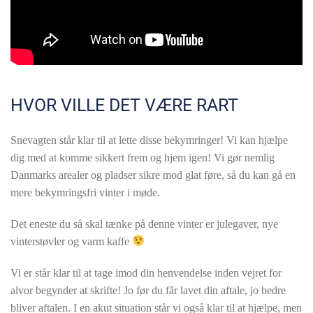
HVOR VILLE DET VÆRE RART
Snevagten står klar til at lette disse bekymringer! Vi kan hjælpe
dig med at komme sikkert frem og hjem igen! Vi gør nemlig
Danmarks arealer og pladser sikre mod glat føre, så du kan gå en
mere bekymringsfri vinter i møde.
Det eneste du så skal tænke på denne vinter er julegaver, nye
vinterstøvler og varm kaffe
Vi er står klar til at tage imod din henvendelse inden vejret for
alvor begynder at skrifte! Jo før du får lavet din aftale, jo bedre
bliver aftalen. I en akut situation står vi også klar til at hjælpe, men