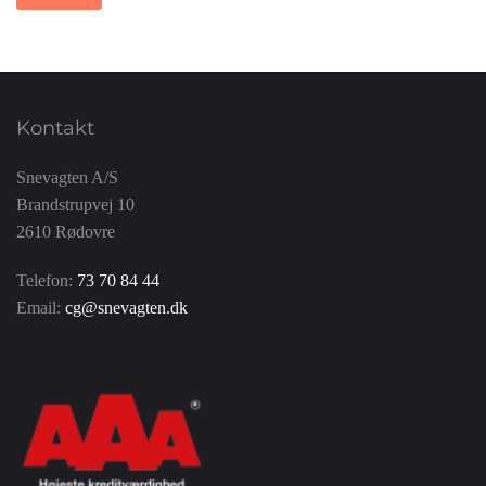
Kontakt
Snevagten A/S
Brandstrupvej 10
2610 Rødovre
Telefon:
73 70 84 44
Email:
cg@snevagten.dk