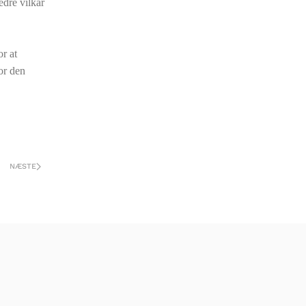
edre vilkår
r at
or den
NÆSTE