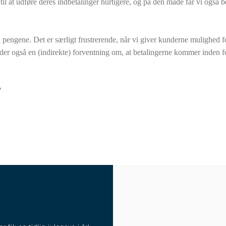
l at udføre deres indbetalinger hurtigere, og på den måde får vi også b
 pengene. Det er særligt frustrerende, når vi giver kunderne mulighed fo
der også en (indirekte) forventning om, at betalingerne kommer inden f
?