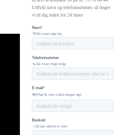
Udfyld navn og telefonnummer, så ringer
vi til dig inden for 24 timer