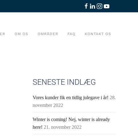
ER
OM OS
OMRÅDER
FAQ
KONTAKT OS
SENESTE INDLÆG
Vores kunder fik en tidlig julegave i år!
28.
november 2022
Winter is coming! Nej, winter is already
here!
21. november 2022