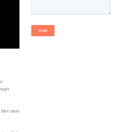
or
meget
i blev mere