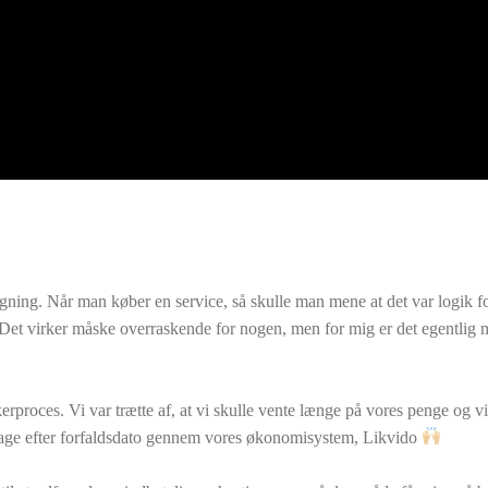
regning. Når man køber en service, så skulle man mene at det var logik f
 Det virker måske overraskende for nogen, men for mig er det egentlig 
erproces. Vi var trætte af, at vi skulle vente længe på vores penge og v
 dage efter forfaldsdato gennem vores økonomisystem, Likvido