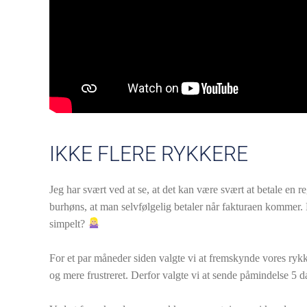
IKKE FLERE RYKKERE
Jeg har svært ved at se, at det kan være svært at betale en 
burhøns, at man selvfølgelig betaler når fakturaen kommer.
simpelt?
For et par måneder siden valgte vi at fremskynde vores rykk
og mere frustreret. Derfor valgte vi at sende påmindelse 5