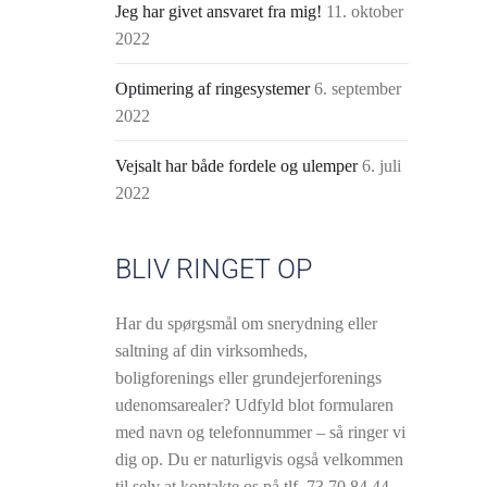
Jeg har givet ansvaret fra mig!
11. oktober
2022
Optimering af ringesystemer
6. september
2022
Vejsalt har både fordele og ulemper
6. juli
2022
BLIV RINGET OP
Har du spørgsmål om snerydning eller
saltning af din virksomheds,
boligforenings eller grundejerforenings
udenomsarealer? Udfyld blot formularen
med navn og telefonnummer – så ringer vi
dig op. Du er naturligvis også velkommen
til selv at kontakte os på tlf.
73 70 84 44